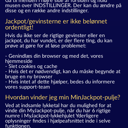
Gå til menuen i højre side af forsiden og hold
musen over INDSTILLINGER. Der kan du ændre på
disse og en række andre indstillinger.
Jackpot/gevinsterne er ikke belønnet
ordentligt!
Hvis du ikke ser de rigtige gevinster eller en
jackpot, du har vundet, er der flere ting, du kan
prøve at gøre for at løse problemet:
- Genindlæs din browser og med det, vores
hjemmeside
- Slet cookies og cache
- Hvis det er nødvendigt, kan du måske begynde at
bruge en ny browser
- Hvis intet af dette hjælper, bedes du informere
vores support-team
Hvordan vinder jeg min MinJackpot-pulje?
Ved at indsamle lykketal har du mulighed for at
vinde din MyJackpot-pulje, når du har 6 rigtige
numre i MyJackpot-lykkehjulet Yderligere
oplysninger findes i hjælpeafsnittet inde i selve
funktionen.