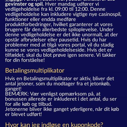
gevinster og spil.
Hver mandag udfører vi
vedligeholdelse fra kl. 09:00 til 12:00. Denne
vedligeholdelse kan inkludere vigtige nye casinospil,
funktioner eller endda medføre
produktforbedringer, hvilket garanterer at vores
brugere får den allerbedste spiloplevelse. Under
denne vedligeholdelse er det ikke unormalt, at der
opstår afbrydelser eller pausetid. Hvis du har
problemer med at tilgå vores portal, vil du stadig
kunne se vores vedligeholdelseside. Hvis det er
tilfældet, skal du blot prøve igen senere. Vi takker
for din forståelse!
Betalingsmultiplikator
Hvis en Betalingsmultiplikator er aktiv, bliver det
antal jetoner, som du modtager fra et jetonkøb,
ganget!
BEMÆRK: Vær venligst opmærksom på, at
bonussen allerede er inkluderet i det antal, du ser
for alle køb og tilbud.
Jetonerne bliver ikke ganget yderligere, når dit køb
er blevet udført!
Hvor kan jeg indløse en kuponkode?