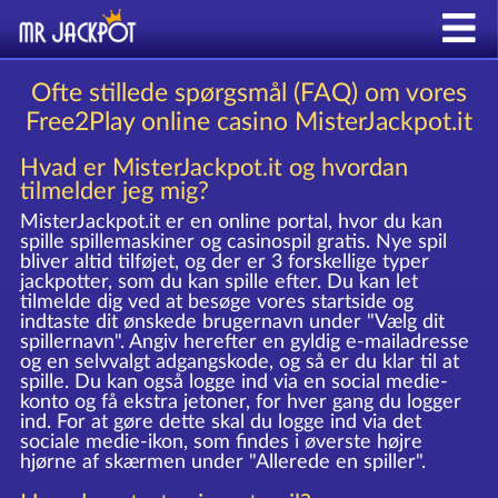
Ofte stillede spørgsmål (FAQ) om vores
Free2Play online casino MisterJackpot.it
Hvad er MisterJackpot.it og hvordan
tilmelder jeg mig?
MisterJackpot.it er en online portal, hvor du kan
spille spillemaskiner og casinospil gratis. Nye spil
bliver altid tilføjet, og der er 3 forskellige typer
jackpotter, som du kan spille efter. Du kan let
tilmelde dig ved at besøge vores startside og
indtaste dit ønskede brugernavn under "Vælg dit
spillernavn". Angiv herefter en gyldig e-mailadresse
og en selvvalgt adgangskode, og så er du klar til at
spille. Du kan også logge ind via en social medie-
konto og få ekstra jetoner, for hver gang du logger
ind. For at gøre dette skal du logge ind via det
sociale medie-ikon, som findes i øverste højre
hjørne af skærmen under "Allerede en spiller".