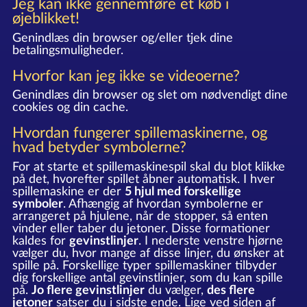
Jeg kan ikke gennemføre et køb i
øjeblikket!
Genindlæs din browser og/eller tjek dine
betalingsmuligheder.
Hvorfor kan jeg ikke se videoerne?
Genindlæs din browser og slet om nødvendigt dine
cookies og din cache.
Hvordan fungerer spillemaskinerne, og
hvad betyder symbolerne?
For at starte et spillemaskinespil skal du blot klikke
på det, hvorefter spillet åbner automatisk. I hver
spillemaskine er der
5 hjul med forskellige
symboler
. Afhængig af hvordan symbolerne er
arrangeret på hjulene, når de stopper, så enten
vinder eller taber du jetoner. Disse formationer
kaldes for
gevinstlinjer
. I nederste venstre hjørne
vælger du, hvor mange af disse linjer, du ønsker at
spille på. Forskellige typer spillemaskiner tilbyder
dig forskellige antal gevinstlinjer, som du kan spille
på.
Jo flere gevinstlinjer
du vælger,
des flere
jetoner
satser du i sidste ende. Lige ved siden af