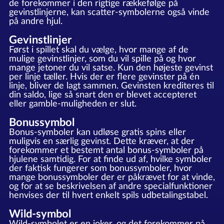
de forekommer i den rigtige rækkefølge på
gevinstlinjerne, kan scatter-symbolerne også vinde
på andre hjul.
Gevinstlinjer
Først i spillet skal du vælge, hvor mange af de
mulige gevinstlinjer, som du vil spille på og hvor
mange jetoner du vil satse. Kun den højeste gevinst
per linje tæller. Hvis der er flere gevinster på én
linje, bliver de lagt sammen. Gevinsten krediteres til
din saldo, lige så snart den er blevet accepteret
eller gamble-muligheden er slut.
Bonussymbol
Bonus-symboler kan udløse gratis spins eller
muligvis en særlig gevinst. Dette kræver, at der
forekommer et bestemt antal bonus-symboler på
hjulene samtidig. For at finde ud af, hvilke symboler
der faktisk fungerer som bonussymboler, hvor
mange bonussymboler der er påkrævet for at vinde,
og for at se beskrivelsen af andre specialfunktioner
henvises der til hvert enkelt spils udbetalingstabel.
Wild-symbol
Wild-symbolet er en joker, og det forekommer på