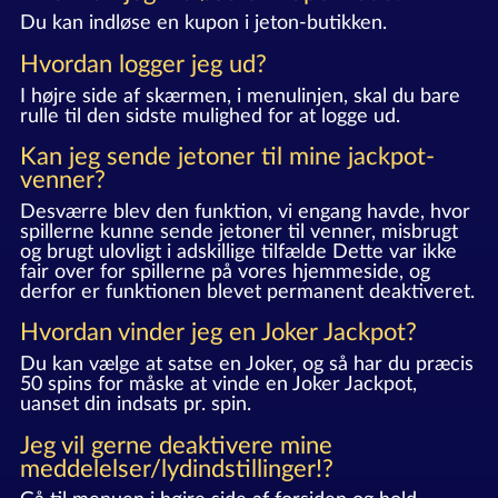
Du kan indløse en kupon i jeton-butikken.
Hvordan logger jeg ud?
I højre side af skærmen, i menulinjen, skal du bare
rulle til den sidste mulighed for at logge ud.
Kan jeg sende jetoner til mine jackpot-
venner?
Desværre blev den funktion, vi engang havde, hvor
spillerne kunne sende jetoner til venner, misbrugt
og brugt ulovligt i adskillige tilfælde Dette var ikke
fair over for spillerne på vores hjemmeside, og
derfor er funktionen blevet permanent deaktiveret.
Hvordan vinder jeg en Joker Jackpot?
Du kan vælge at satse en Joker, og så har du præcis
50 spins for måske at vinde en Joker Jackpot,
uanset din indsats pr. spin.
Jeg vil gerne deaktivere mine
meddelelser/lydindstillinger!?