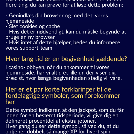
flere ting, du kan prøve for at løse dette problem:
- Genindlæs din browser og med det, vores
hjemmeside
- Slet cookies og cache
- Hvis det er nødvendigt, kan du måske begynde at
bruge en ny browser
- Hvis intet af dette hjælper, bedes du informere
vores support-team
Hvor lang tid er en begivenhed gældende?
I casino-lobbyen, når du ankommer til vores
hjemmeside, har vi altid et lille ur, der viser dig
præcist, hvor længe begivenheden stadig vil vare.
Her er et par korte forklaringer til de
fordelagtige symboler, som forekommer
her
Dette symbol indikerer, at den jackpot, som du får
inden for en bestemt tidsperiode, vil give dig en
defineret procentdel af ekstra jetoner.
Hver gang du ser dette symbol, så ved du, at du
optjener dobbelt så mange XP for hvert spin.