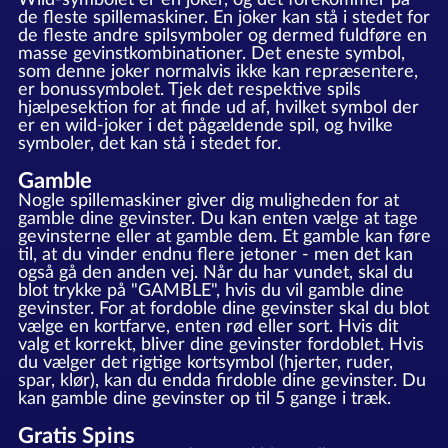
de fleste spillemaskiner. En joker kan stå i stedet for
de fleste andre spilsymboler og dermed fuldføre en
masse gevinstkombinationer. Det eneste symbol,
som denne joker normalvis ikke kan repræsentere,
er bonussymbolet. Tjek det respektive spils
hjælpesektion for at finde ud af, hvilket symbol der
er en wild-joker i det pågældende spil, og hvilke
symboler, det kan stå i stedet for.
Gamble
Nogle spillemaskiner giver dig muligheden for at
gamble dine gevinster. Du kan enten vælge at tage
gevinsterne eller at gamble dem. Et gamble kan føre
til, at du vinder endnu flere jetoner - men det kan
også gå den anden vej. Når du har vundet, skal du
blot trykke på "GAMBLE", hvis du vil gamble dine
gevinster. For at fordoble dine gevinster skal du blot
vælge en kortfarve, enten rød eller sort. Hvis dit
valg et korrekt, bliver dine gevinster fordoblet. Hvis
du vælger det rigtige kortsymbol (hjerter, ruder,
spar, klør), kan du endda firdoble dine gevinster. Du
kan gamble dine gevinster op til 5 gange i træk.
Gratis Spins