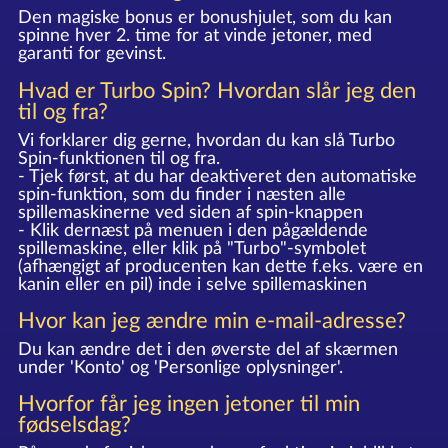
Den magiske bonus er bonushjulet, som du kan
spinne hver 2. time for at vinde jetoner, med
garanti for gevinst.
Hvad er Turbo Spin? Hvordan slår jeg den
til og fra?
Vi forklarer dig gerne, hvordan du kan slå Turbo
Spin-funktionen til og fra.
- Tjek først, at du har deaktiveret den automatiske
spin-funktion, som du finder i næsten alle
spillemaskinerne ved siden af spin-knappen
- Klik dernæst på menuen i den pågældende
spillemaskine, eller klik på "Turbo"-symbolet
(afhængigt af producenten kan dette f.eks. være en
kanin eller en pil) inde i selve spillemaskinen
Hvor kan jeg ændre min e-mail-adresse?
Du kan ændre det i den øverste del af skærmen
under 'Konto' og 'Personlige oplysninger'.
Hvorfor får jeg ingen jetoner til min
fødselsdag?