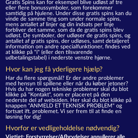
Gratis Spins kan for eksempel blive udløst af tre
eller flere bonussymboler, som forekommer
samtidig på hjulene. Under disse gratis spins kan du
vinde de samme ting som under normale spins,
mens antallet af linjer og din indsats per linje
forbliver det samme, som da de gratis spins blev
udløst. De symboler, der udløser de gratis spins, og
antallet af gratis spins, der udløses, samt detaljeret
information om andre specialfunktioner, findes ved
at klikke på "i" (eller den tilsvarende
udbetalingstabel) i nederste venstre hjørne.
Hvor kan jeg få yderligere hjælp?
Har du flere spørgsmål? Er der andre problemer
med hensyn til spillene eller når du køber jetoner?
Hvis du har nogen tekniske problemer skal du blot
klikke på "Kontakt", som er placeret på den
nederste del af websiden. Her skal du blot klikke på
knappen "ANMELD ET TEKNISK PROBLEM" og
fortsæt ift. problemet. Vi ser frem til at finde en
løsning for dig!
Hvorfor er vedligeholdelse nødvendig?
Vigtigt
: Forstyrrelser/Afbrydelser annullerer alle