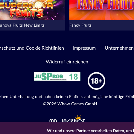
rnova Fruits New Limits
Fancy Fruits
schutz und Cookie Richtlinien
Impressum
Unternehmens
Widerruf einreichen
einen Unterhaltung und haben keinen Einfluss auf mögliche künftige Erfol
©2026 Whow Games GmbH
Wir und unsere Partner verarbeiten Daten, um F