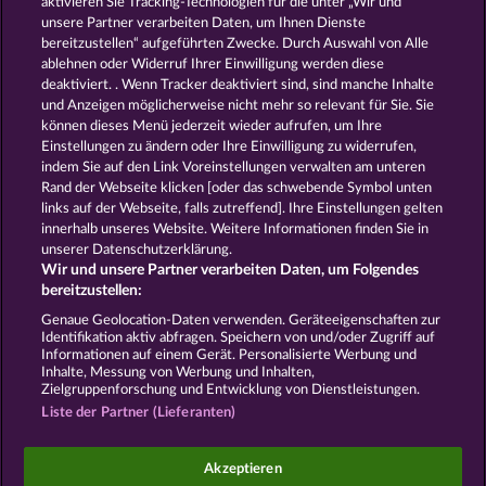
aktivieren Sie Tracking-Technologien für die unter „Wir und
Mighty 40
Royal Seven
unsere Partner verarbeiten Daten, um Ihnen Dienste
bereitzustellen“ aufgeführten Zwecke. Durch Auswahl von Alle
ablehnen oder Widerruf Ihrer Einwilligung werden diese
deaktiviert. . Wenn Tracker deaktiviert sind, sind manche Inhalte
und Anzeigen möglicherweise nicht mehr so ​​relevant für Sie. Sie
können dieses Menü jederzeit wieder aufrufen, um Ihre
Einstellungen zu ändern oder Ihre Einwilligung zu widerrufen,
100 Flaring Fruits
Blazing Star
indem Sie auf den Link Voreinstellungen verwalten am unteren
Rand der Webseite klicken [oder das schwebende Symbol unten
links auf der Webseite, falls zutreffend]. Ihre Einstellungen gelten
innerhalb unseres Website. Weitere Informationen finden Sie in
AGB
Datenschutz und Cookie Richtlinien
unserer Datenschutzerklärung.
Wir und unsere Partner verarbeiten Daten, um Folgendes
Impressum
Unternehmensseite
FAQ
bereitzustellen:
Genaue Geolocation-Daten verwenden. Geräteeigenschaften zur
Identifikation aktiv abfragen. Speichern von und/oder Zugriff auf
Widerruf einreichen
Informationen auf einem Gerät. Personalisierte Werbung und
Inhalte, Messung von Werbung und Inhalten,
Zielgruppenforschung und Entwicklung von Dienstleistungen.
Liste der Partner (Lieferanten)
Social Casino Spiele dienen der reinen Unterhaltung
Akzeptieren
und haben keinen Einfluss auf mögliche künftige