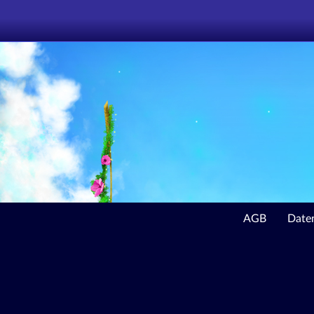
AGB
Daten