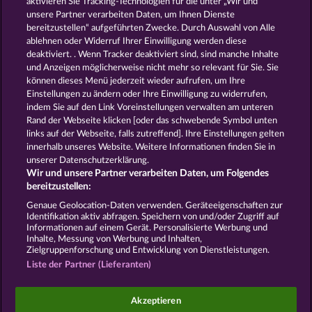
aktivieren Sie Tracking-Technologien für die unter „Wir und
Secret Mission
King & Queen
unsere Partner verarbeiten Daten, um Ihnen Dienste
bereitzustellen“ aufgeführten Zwecke. Durch Auswahl von Alle
ablehnen oder Widerruf Ihrer Einwilligung werden diese
deaktiviert. . Wenn Tracker deaktiviert sind, sind manche Inhalte
und Anzeigen möglicherweise nicht mehr so ​​relevant für Sie. Sie
können dieses Menü jederzeit wieder aufrufen, um Ihre
Einstellungen zu ändern oder Ihre Einwilligung zu widerrufen,
Mallorca Wilds
The Griffin
indem Sie auf den Link Voreinstellungen verwalten am unteren
Rand der Webseite klicken [oder das schwebende Symbol unten
links auf der Webseite, falls zutreffend]. Ihre Einstellungen gelten
innerhalb unseres Website. Weitere Informationen finden Sie in
AGB
Datenschutz und Cookie Richtlinien
unserer Datenschutzerklärung.
Wir und unsere Partner verarbeiten Daten, um Folgendes
Impressum
Unternehmensseite
FAQ
bereitzustellen:
Genaue Geolocation-Daten verwenden. Geräteeigenschaften zur
Identifikation aktiv abfragen. Speichern von und/oder Zugriff auf
Widerruf einreichen
Informationen auf einem Gerät. Personalisierte Werbung und
Inhalte, Messung von Werbung und Inhalten,
Zielgruppenforschung und Entwicklung von Dienstleistungen.
Liste der Partner (Lieferanten)
Social Casino Spiele dienen der reinen Unterhaltung
Akzeptieren
und haben keinen Einfluss auf mögliche künftige