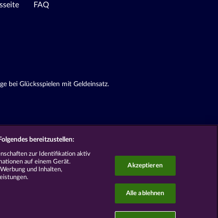
seite
FAQ
ge bei Glücksspielen mit Geldeinsatz.
olgendes bereitzustellen:
chaften zur Identifikation aktiv
mationen auf einem Gerät.
Akzeptieren
 Werbung und Inhalten,
eistungen.
Alle ablehnen