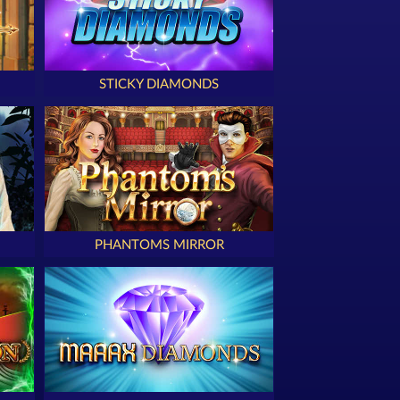
STICKY DIAMONDS
PHANTOMS MIRROR