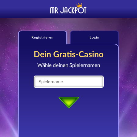
Registrieren
Login
Dein Gratis-Casino
Wähle deinen Spielernamen