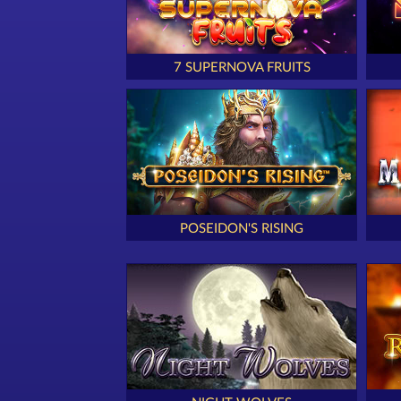
7 SUPERNOVA FRUITS
POSEIDON'S RISING