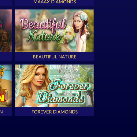
MAAAX DIAMONDS
BEAUTIFUL NATURE
N
FOREVER DIAMONDS