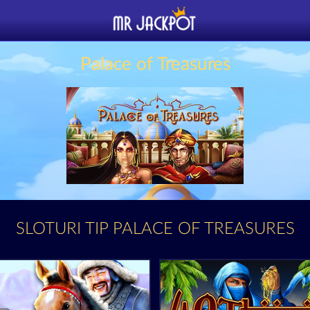
Palace of Treasures
SLOTURI TIP PALACE OF TREASURES