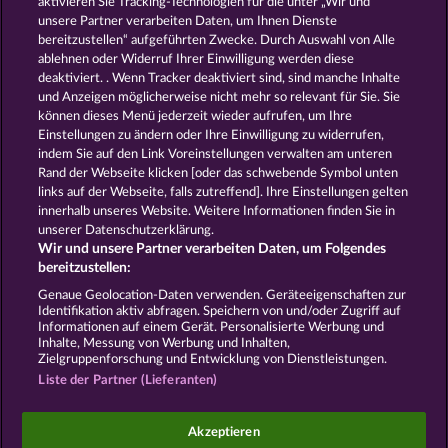
aktivieren Sie Tracking-Technologien für die unter „Wir und
Fruit Love
7 Supernova Fruits New Limits
unsere Partner verarbeiten Daten, um Ihnen Dienste
bereitzustellen“ aufgeführten Zwecke. Durch Auswahl von Alle
ablehnen oder Widerruf Ihrer Einwilligung werden diese
deaktiviert. . Wenn Tracker deaktiviert sind, sind manche Inhalte
und Anzeigen möglicherweise nicht mehr so ​​relevant für Sie. Sie
können dieses Menü jederzeit wieder aufrufen, um Ihre
Einstellungen zu ändern oder Ihre Einwilligung zu widerrufen,
100 Flaring Fruits
Fruits & Wilds 2
indem Sie auf den Link Voreinstellungen verwalten am unteren
Rand der Webseite klicken [oder das schwebende Symbol unten
links auf der Webseite, falls zutreffend]. Ihre Einstellungen gelten
innerhalb unseres Website. Weitere Informationen finden Sie in
AGB
Datenschutz und Cookie Richtlinien
unserer Datenschutzerklärung.
Wir und unsere Partner verarbeiten Daten, um Folgendes
Impressum
Unternehmensseite
FAQ
bereitzustellen:
Genaue Geolocation-Daten verwenden. Geräteeigenschaften zur
Identifikation aktiv abfragen. Speichern von und/oder Zugriff auf
Widerruf einreichen
Informationen auf einem Gerät. Personalisierte Werbung und
Inhalte, Messung von Werbung und Inhalten,
Zielgruppenforschung und Entwicklung von Dienstleistungen.
Liste der Partner (Lieferanten)
Social Casino Spiele dienen der reinen Unterhaltung
Akzeptieren
und haben keinen Einfluss auf mögliche künftige