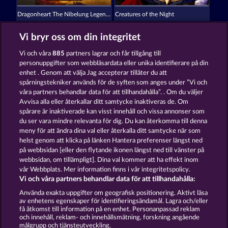
Dragonheart The Nibelung Legends
Creatures of the Night
Vi bryr oss om din integritet
Vi och våra
885
partners lagrar och får tillgång till
personuppgifter som webbläsardata eller unika identifierare på din
enhet . Genom att välja Jag accepterar tillåter du att
spårningstekniker används för de syften som anges under ”Vi och
Mystic Force
Gates Of Ishtar
våra partners behandlar data för att tillhandahålla”. . Om du väljer
Avvisa alla eller återkallar ditt samtycke inaktiveras de. Om
spårare är inaktiverade kan visst innehåll och vissa annonser som
du ser vara mindre relevanta för dig. Du kan återkomma till denna
Användarvillkor
meny för att ändra dina val eller återkalla ditt samtycke när som
helst genom att klicka på länken Hantera preferenser längst ned
Sekretess- och cookiepolicy
Avtryck
på webbsidan [eller den flytande ikonen längst ned till vänster på
webbsidan, om tillämpligt]. Dina val kommer att ha effekt inom
Om Företaget
FAQ
vår Webbplats. Mer information finns i vår integritetspolicy.
Vi och våra partners behandlar data för att tillhandahålla:
Skicka in en begäran om att ångra köpet
Använda exakta uppgifter om geografisk positionering. Aktivt läsa
av enhetens egenskaper för identifieringsändamål. Lagra och/eller
få åtkomst till information på en enhet. Personanpassad reklam
och innehåll, reklam- och innehållsmätning, forskning angående
målgrupp och tjänsteutveckling.