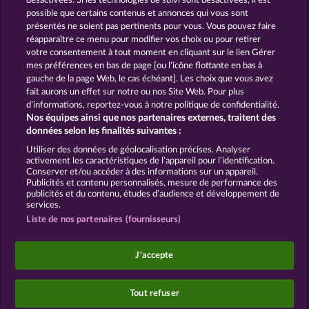
désactivées. Si les technologies de suivi sont désactivées, il est
possible que certains contenus et annonces qui vous sont
Sticky Diamonds
présentés ne soient pas pertinents pour vous. Vous pouvez faire
réapparaître ce menu pour modifier vos choix ou pour retirer
votre consentement à tout moment en cliquant sur le lien Gérer
mes préférences en bas de page [ou l'icône flottante en bas à
CGU
gauche de la page Web, le cas échéant]. Les choix que vous avez
fait aurons un effet sur notre ou nos Site Web. Pour plus
Politique de confidentialité et de cookies
d’informations, reportez-vous à notre politique de confidentialité.
Nos équipes ainsi que nos partenaires externes, traitent des
Mentions légales
Société
FAQ
données selon les finalités suivantes :
Utiliser des données de géolocalisation précises. Analyser
Envoyer la demande de rétractation
activement les caractéristiques de l’appareil pour l’identification.
Conserver et/ou accéder à des informations sur un appareil.
Publicités et contenu personnalisés, mesure de performance des
publicités et du contenu, études d’audience et développement de
services.
Liste de nos partenaires (fournisseurs)
Les jeux de casino sociaux sont prévus uniquement
à des fins de divertissement et n'ont absolument
J'accepte
aucune influence sur vos résultats possibles lors de
jeux avec de l'argent réel.
©2026 Whow Games GmbH
Tout refuser