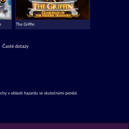
n
The Griffin
Časté dotazy
chy v oblasti hazardu se skutečnými penězi.