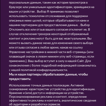
40 Sevens Diamond Treasures
Sticky Diamonds
персональным данным, таким как история просмотров в
браузере или уникальным идентификаторам, хранящимся на
вашем устройстве . Выбор Я принимаю позволяет
использовать технологии отслеживания для поддержки
описанных ниже целей, которые обрабатываются нами и
нашими партнерами для предоставления данных. . Выбор
Отклонить все или отзыв вашего согласия отключит их. В
случае отключения трекеров некоторый отображаемый
Fruit Mania RHFP
5 Ember Wilds
контент и реклама могут быть для вас неактуальными. Вы
можете вызвать данное меню для изменения своего выбора
или отзыва согласия в любое время, нажав на ссылку
Управление настройками в нижней части веб-страницы [или
Правила
плавающий значок в левом нижнем углу веб-страницы, если
применимо.]. Ваш выбор вступит в силу в нашей Сайт. Для
Заявление о конфиденциальности и
ознакомления с более подробной информацией ознакомьтесь
политике Cookie
с нашей политикой конфиденциальности.
Мы и наши партнеры обрабатываем данные, чтобы
О компании
Компания
ЧаВо
предоставить:
Использование точных данных геолокации. Активное
Отправить Запрос об Отказе
сканирование характеристик устройства для идентификации.
Хранение и (или) доступ к информации на устройстве.
Персонализированная реклама и контент, определение
эффективности рекламы и контента, аналитические сведения
об аудитории и разработка сервисов.