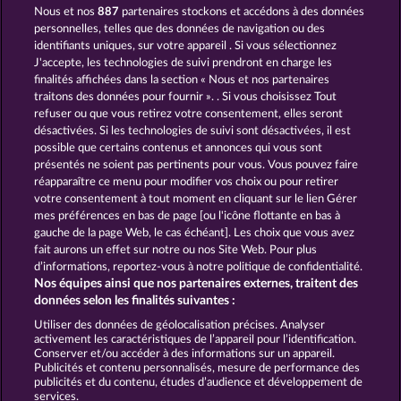
Nous et nos
887
partenaires stockons et accédons à des données
Mallorca Wilds
The Griffin
personnelles, telles que des données de navigation ou des
identifiants uniques, sur votre appareil . Si vous sélectionnez
J'accepte, les technologies de suivi prendront en charge les
finalités affichées dans la section « Nous et nos partenaires
traitons des données pour fournir ». . Si vous choisissez Tout
refuser ou que vous retirez votre consentement, elles seront
désactivées. Si les technologies de suivi sont désactivées, il est
possible que certains contenus et annonces qui vous sont
King & Queen
Robin & his girl
présentés ne soient pas pertinents pour vous. Vous pouvez faire
réapparaître ce menu pour modifier vos choix ou pour retirer
votre consentement à tout moment en cliquant sur le lien Gérer
mes préférences en bas de page [ou l'icône flottante en bas à
CGU
gauche de la page Web, le cas échéant]. Les choix que vous avez
fait aurons un effet sur notre ou nos Site Web. Pour plus
Politique de confidentialité et de cookies
d’informations, reportez-vous à notre politique de confidentialité.
Nos équipes ainsi que nos partenaires externes, traitent des
Mentions légales
Société
FAQ
données selon les finalités suivantes :
Utiliser des données de géolocalisation précises. Analyser
Envoyer la demande de rétractation
activement les caractéristiques de l’appareil pour l’identification.
Conserver et/ou accéder à des informations sur un appareil.
Publicités et contenu personnalisés, mesure de performance des
publicités et du contenu, études d’audience et développement de
services.