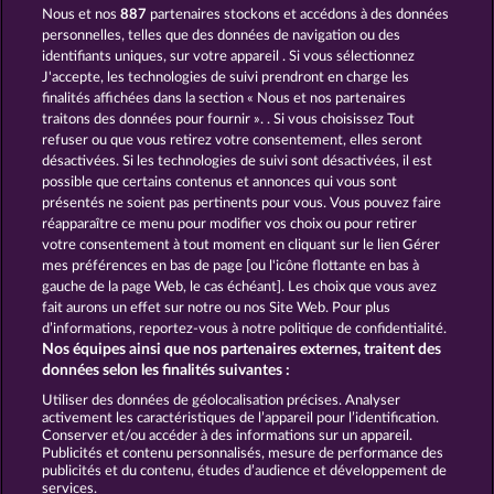
Nous et nos
887
partenaires stockons et accédons à des données
7 Supernova Fruits New Limits
Fancy Fruits
personnelles, telles que des données de navigation ou des
identifiants uniques, sur votre appareil . Si vous sélectionnez
J'accepte, les technologies de suivi prendront en charge les
finalités affichées dans la section « Nous et nos partenaires
traitons des données pour fournir ». . Si vous choisissez Tout
refuser ou que vous retirez votre consentement, elles seront
désactivées. Si les technologies de suivi sont désactivées, il est
possible que certains contenus et annonces qui vous sont
Sticky Diamonds
40 Sevens
présentés ne soient pas pertinents pour vous. Vous pouvez faire
réapparaître ce menu pour modifier vos choix ou pour retirer
votre consentement à tout moment en cliquant sur le lien Gérer
mes préférences en bas de page [ou l'icône flottante en bas à
CGU
gauche de la page Web, le cas échéant]. Les choix que vous avez
fait aurons un effet sur notre ou nos Site Web. Pour plus
Politique de confidentialité et de cookies
d’informations, reportez-vous à notre politique de confidentialité.
Nos équipes ainsi que nos partenaires externes, traitent des
Mentions légales
Société
FAQ
données selon les finalités suivantes :
Utiliser des données de géolocalisation précises. Analyser
Envoyer la demande de rétractation
activement les caractéristiques de l’appareil pour l’identification.
Conserver et/ou accéder à des informations sur un appareil.
Publicités et contenu personnalisés, mesure de performance des
publicités et du contenu, études d’audience et développement de
services.