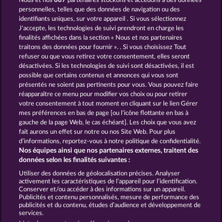
Nous et nos
887
partenaires stockons et accédons à des données
personnelles, telles que des données de navigation ou des
identifiants uniques, sur votre appareil . Si vous sélectionnez
J'accepte, les technologies de suivi prendront en charge les
finalités affichées dans la section « Nous et nos partenaires
traitons des données pour fournir ». . Si vous choisissez Tout
refuser ou que vous retirez votre consentement, elles seront
Books and Bulls
Sticky Diamonds
désactivées. Si les technologies de suivi sont désactivées, il est
possible que certains contenus et annonces qui vous sont
présentés ne soient pas pertinents pour vous. Vous pouvez faire
réapparaître ce menu pour modifier vos choix ou pour retirer
votre consentement à tout moment en cliquant sur le lien Gérer
mes préférences en bas de page [ou l'icône flottante en bas à
Magic Stone
Roman Legion
gauche de la page Web, le cas échéant]. Les choix que vous avez
fait aurons un effet sur notre ou nos Site Web. Pour plus
d’informations, reportez-vous à notre politique de confidentialité.
Nos équipes ainsi que nos partenaires externes, traitent des
données selon les finalités suivantes :
CGU
Utiliser des données de géolocalisation précises. Analyser
activement les caractéristiques de l’appareil pour l’identification.
Conserver et/ou accéder à des informations sur un appareil.
Politique de confidentialité et de cookies
Publicités et contenu personnalisés, mesure de performance des
publicités et du contenu, études d’audience et développement de
services.
Mentions légales
Société
FAQ