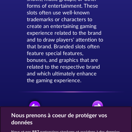
forms of entertainment. These
slots often use well-known
trademarks or characters to
create an entertaining gaming
experience related to the brand
and to draw players' attention to
that brand. Branded slots often
feature special features,
bonuses, and graphics that are
related to the respective brand
and which ultimately enhance
the gaming experience.
Nous prenons à coeur de protéger vos
données
JOUEZ GRATUITEMENT