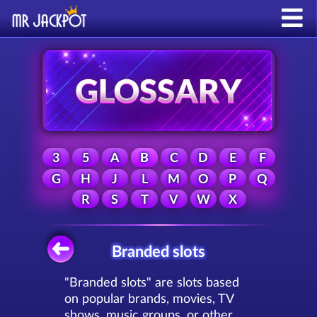
3
5
A
B
C
D
E
F
G
H
J
L
M
O
P
Q
R
S
T
V
W
X
Branded slots
"Branded slots" are slots based
on popular brands, movies, TV
shows, music groups, or other