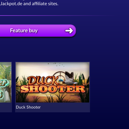
ackpot.de and affiliate sites.
Feature buy
Duck Shooter