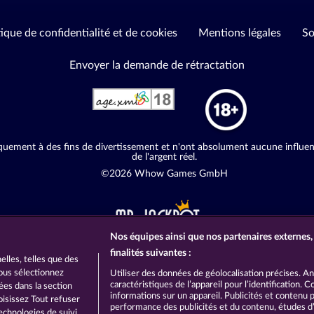
tique de confidentialité et de cookies
Mentions légales
So
Envoyer la demande de rétractation
quement à des fins de divertissement et n'ont absolument aucune influence
de l'argent réel.
©2026 Whow Games GmbH
Nos équipes ainsi que nos partenaires externes, 
finalités suivantes :
lles, telles que des
vous sélectionnez
Utiliser des données de géolocalisation précises. A
caractéristiques de l’appareil pour l’identification.
hées dans la section
informations sur un appareil. Publicités et contenu
oisissez Tout refuser
performance des publicités et du contenu, études 
echnologies de suivi