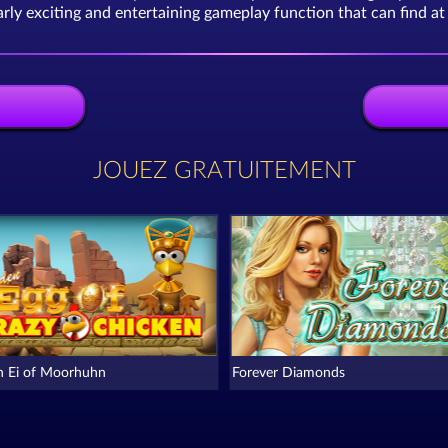
rly exciting and entertaining gameplay function that can find at J
JOUEZ GRATUITEMENT
n Ei of Moorhuhn
Forever Diamonds