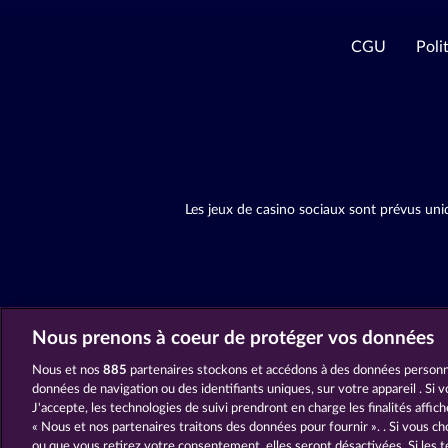
CGU
Poli
Les jeux de casino sociaux sont prévus uni
Nous prenons à coeur de protéger vos données
Nous et nos
885
partenaires stockons et accédons à des données personne
données de navigation ou des identifiants uniques, sur votre appareil . Si 
J'accepte, les technologies de suivi prendront en charge les finalités affic
« Nous et nos partenaires traitons des données pour fournir ». . Si vous ch
ou que vous retirez votre consentement, elles seront désactivées. Si les t