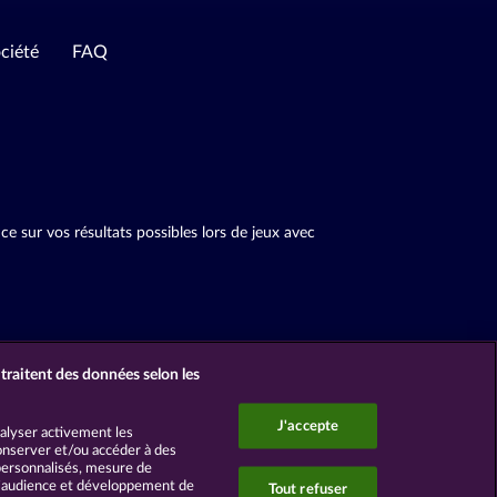
ciété
FAQ
 sur vos résultats possibles lors de jeux avec
traitent des données selon les
J'accepte
nalyser activement les
 Conserver et/ou accéder à des
 personnalisés, mesure de
d’audience et développement de
Tout refuser