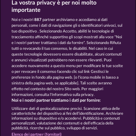
La vostra privacy è per noi molto
Atlantic Wilds
Wild Rapa Nui
importante
Noi e i nostri
887
partner archiviamo e accediamo ai dati
personali, come i dati di navigazione gli o identificatori univoci, sul
tuo dispositivo . Selezionando Accetto, abiliti le tecnologie di
tracciamento affinché supportino gli scopi mostrati alla voce "Noi
e i nostri partner trattiamo i dati da fornire". Selezionando Rifiuta
Cutie Cat
Majestic King
tutti o revocando il tuo consenso, le disabiliti. Nel caso in cui
queste tecnologie dovessero essere disabilitate, alcuni contenuti
e annunci visualizzati potrebbero non essere rilevanti. Puoi
accedere nuovamente a questo menu per modificare le tue scelte
Termini e condizioni
o per revocare il consenso facendo clic sul link Gestisci le
preferenze in fondo alla pagina web. [o l'icona mobile in basso a
Informativa sulla privacy e cookies
sinistra della pagina web, se applicabile]. Tali scelte avranno
effetto nel contesto del nostro Sito web. Per maggiori
Note legali
Società
FAQ
informazioni, consulta l'Informativa sulla privacy.
Noi e i nostri partner trattiamo i dati per fornire:
Invia richiesta di recesso
Utilizzare dati di geolocalizzazione precisi. Scansione attiva delle
caratteristiche del dispositivo ai fini dell’identificazione. Archiviare
informazioni su dispositivo e/o accedervi. Pubblicità e contenuti
personalizzati, valutazione dei contenuti e dell’efficacia della
pubblicità, ricerche sul pubblico, sviluppo di servizi.
Elenco dei partner (fornitori)