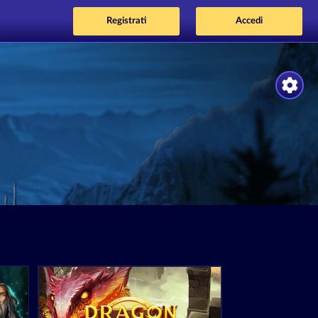
Registrati
Accedi