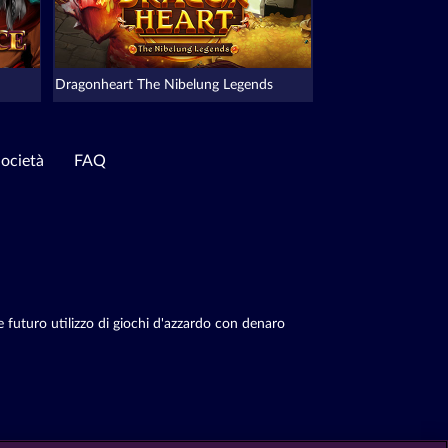
Dragonheart The Nibelung Legends
ocietà
FAQ
e futuro utilizzo di giochi d'azzardo con denaro