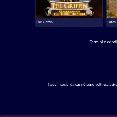
The Griffin
Gates 
Termini e condi
I giochi social da casinò sono volti esclusi