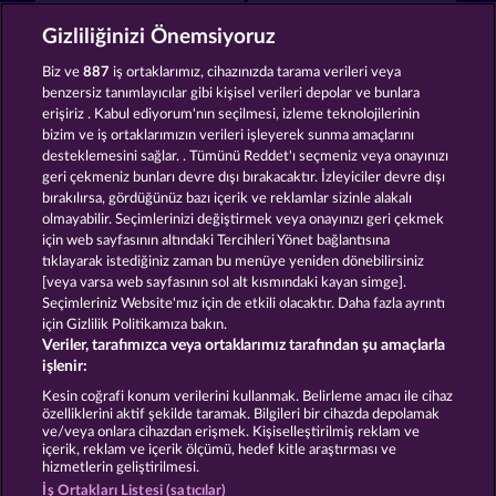
King of the Jungle
Golden Ei of Moorhuhn
Gizliliğinizi Önemsiyoruz
Biz ve
887
iş ortaklarımız, cihazınızda tarama verileri veya
benzersiz tanımlayıcılar gibi kişisel verileri depolar ve bunlara
erişiriz . Kabul ediyorum'nın seçilmesi, izleme teknolojilerinin
bizim ve iş ortaklarımızın verileri işleyerek sunma amaçlarını
desteklemesini sağlar. . Tümünü Reddet'ı seçmeniz veya onayınızı
Night Wolves
Majestic King
geri çekmeniz bunları devre dışı bırakacaktır. İzleyiciler devre dışı
bırakılırsa, gördüğünüz bazı içerik ve reklamlar sizinle alakalı
olmayabilir. Seçimlerinizi değiştirmek veya onayınızı geri çekmek
için web sayfasının altındaki Tercihleri Yönet bağlantısına
Hüküm ve Koşullar
tıklayarak istediğiniz zaman bu menüye yeniden dönebilirsiniz
[veya varsa web sayfasının sol alt kısmındaki kayan simge].
Gizlilik ve Çerez Bildirimi
Künye
Şirket
Seçimleriniz Website'mız için de etkili olacaktır. Daha fazla ayrıntı
için Gizlilik Politikamıza bakın.
Veriler, tarafımızca veya ortaklarımız tarafından şu amaçlarla
SSS
işlenir:
İptal talebini gönder
Kesin coğrafi konum verilerini kullanmak. Belirleme amacı ile cihaz
özelliklerini aktif şekilde taramak. Bilgileri bir cihazda depolamak
ve/veya onlara cihazdan erişmek. Kişiselleştirilmiş reklam ve
içerik, reklam ve içerik ölçümü, hedef kitle araştırması ve
hizmetlerin geliştirilmesi.
İş Ortakları Listesi (satıcılar)