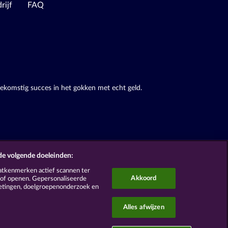
rijf
FAQ
oekomstig succes in het gokken met echt geld.
de volgende doeleinden:
atkenmerken actief scannen ter
Akkoord
n/of openen. Gepersonaliseerde
metingen, doelgroepenonderzoek en
Alles afwijzen