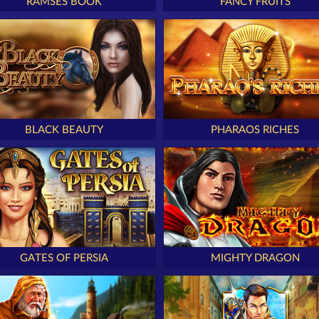
RAMSES BOOK
FANCY FRUITS
BLACK BEAUTY
PHARAOS RICHES
GATES OF PERSIA
MIGHTY DRAGON