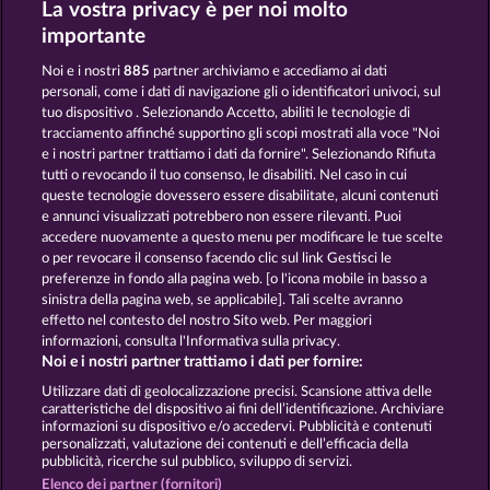
La vostra privacy è per noi molto
40 Sevens
40 Sevens Diamond Treasures
importante
Noi e i nostri
885
partner archiviamo e accediamo ai dati
personali, come i dati di navigazione gli o identificatori univoci, sul
tuo dispositivo . Selezionando Accetto, abiliti le tecnologie di
tracciamento affinché supportino gli scopi mostrati alla voce "Noi
e i nostri partner trattiamo i dati da fornire". Selezionando Rifiuta
Back to the Fruits
7 Supernova Fruits New Limits
tutti o revocando il tuo consenso, le disabiliti. Nel caso in cui
queste tecnologie dovessero essere disabilitate, alcuni contenuti
e annunci visualizzati potrebbero non essere rilevanti. Puoi
accedere nuovamente a questo menu per modificare le tue scelte
Termini e condizioni
o per revocare il consenso facendo clic sul link Gestisci le
preferenze in fondo alla pagina web. [o l'icona mobile in basso a
Informativa sulla privacy e cookies
sinistra della pagina web, se applicabile]. Tali scelte avranno
effetto nel contesto del nostro Sito web. Per maggiori
Note legali
Società
FAQ
informazioni, consulta l'Informativa sulla privacy.
Noi e i nostri partner trattiamo i dati per fornire:
Invia richiesta di recesso
Utilizzare dati di geolocalizzazione precisi. Scansione attiva delle
caratteristiche del dispositivo ai fini dell’identificazione. Archiviare
informazioni su dispositivo e/o accedervi. Pubblicità e contenuti
personalizzati, valutazione dei contenuti e dell’efficacia della
pubblicità, ricerche sul pubblico, sviluppo di servizi.
Elenco dei partner (fornitori)