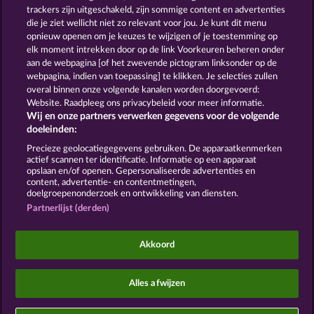
Snegurochka
trackers zijn uitgeschakeld, zijn sommige content en advertenties
die je ziet wellicht niet zo relevant voor jou. Je kunt dit menu
opnieuw openen om je keuzes te wijzigen of je toestemming op
elk moment intrekken door op de link Voorkeuren beheren onder
Algemene voorwaarden
aan de webpagina [of het zwevende pictogram linksonder op de
webpagina, indien van toepassing] te klikken. Je selecties zullen
Privacy- en cookieverklaring
Colofon
overal binnen onze volgende kanalen worden doorgevoerd:
Website. Raadpleeg ons privacybeleid voor meer informatie.
Wij en onze partners verwerken gegevens voor de volgende
Bedrijf
FAQ
doeleinden:
Terugbetalingsverzoek indienen
Precieze geolocatiegegevens gebruiken. De apparaatkenmerken
actief scannen ter identificatie. Informatie op een apparaat
opslaan en/of openen. Gepersonaliseerde advertenties en
content, advertentie- en contentmetingen,
doelgroepenonderzoek en ontwikkeling van diensten.
Partnerlijst (derden)
Sociale casino games zijn enkel bedoeld voor
entertainment en hebben absoluut geen enkele
Akkoord
invloed op mogelijk toekomstig succes in het
gokken met echt geld.
©2026 Whow Games GmbH
Alles afwijzen