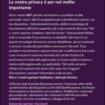
La vostra privacy è per noi molto
Fancy Fruits RoAR
Fruits & Wilds 2
importante
Noi e i nostri
887
partner archiviamo e accediamo ai dati
personali, come i dati di navigazione gli o identificatori univoci, sul
tuo dispositivo . Selezionando Accetto, abiliti le tecnologie di
tracciamento affinché supportino gli scopi mostrati alla voce "Noi
e i nostri partner trattiamo i dati da fornire". Selezionando Rifiuta
Fruit Love
40 Thieves
tutti o revocando il tuo consenso, le disabiliti. Nel caso in cui
queste tecnologie dovessero essere disabilitate, alcuni contenuti
e annunci visualizzati potrebbero non essere rilevanti. Puoi
accedere nuovamente a questo menu per modificare le tue scelte
Termini e condizioni
o per revocare il consenso facendo clic sul link Gestisci le
preferenze in fondo alla pagina web. [o l'icona mobile in basso a
Informativa sulla privacy e cookies
sinistra della pagina web, se applicabile]. Tali scelte avranno
effetto nel contesto del nostro Sito web. Per maggiori
Note legali
Società
FAQ
informazioni, consulta l'Informativa sulla privacy.
Noi e i nostri partner trattiamo i dati per fornire:
Invia richiesta di recesso
Utilizzare dati di geolocalizzazione precisi. Scansione attiva delle
caratteristiche del dispositivo ai fini dell’identificazione. Archiviare
informazioni su dispositivo e/o accedervi. Pubblicità e contenuti
personalizzati, valutazione dei contenuti e dell’efficacia della
pubblicità, ricerche sul pubblico, sviluppo di servizi.
Elenco dei partner (fornitori)