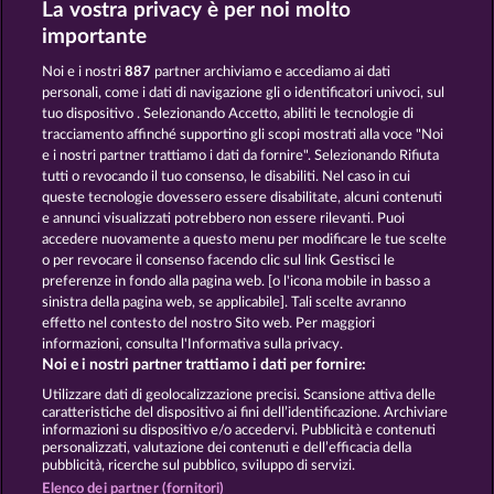
La vostra privacy è per noi molto
Jack Potter and the Book of Dynasties
Books and Bulls
importante
Noi e i nostri
887
partner archiviamo e accediamo ai dati
personali, come i dati di navigazione gli o identificatori univoci, sul
tuo dispositivo . Selezionando Accetto, abiliti le tecnologie di
tracciamento affinché supportino gli scopi mostrati alla voce "Noi
e i nostri partner trattiamo i dati da fornire". Selezionando Rifiuta
The black Book of Pirates
Atlas of Legends
tutti o revocando il tuo consenso, le disabiliti. Nel caso in cui
queste tecnologie dovessero essere disabilitate, alcuni contenuti
e annunci visualizzati potrebbero non essere rilevanti. Puoi
accedere nuovamente a questo menu per modificare le tue scelte
Termini e condizioni
o per revocare il consenso facendo clic sul link Gestisci le
preferenze in fondo alla pagina web. [o l'icona mobile in basso a
Informativa sulla privacy e cookies
sinistra della pagina web, se applicabile]. Tali scelte avranno
effetto nel contesto del nostro Sito web. Per maggiori
Note legali
Società
FAQ
informazioni, consulta l'Informativa sulla privacy.
Noi e i nostri partner trattiamo i dati per fornire:
Invia richiesta di recesso
Utilizzare dati di geolocalizzazione precisi. Scansione attiva delle
caratteristiche del dispositivo ai fini dell’identificazione. Archiviare
informazioni su dispositivo e/o accedervi. Pubblicità e contenuti
personalizzati, valutazione dei contenuti e dell’efficacia della
pubblicità, ricerche sul pubblico, sviluppo di servizi.
Elenco dei partner (fornitori)