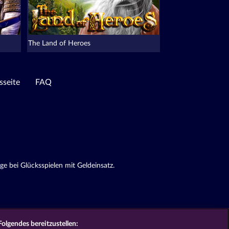
The Land of Heroes
seite
FAQ
ge bei Glücksspielen mit Geldeinsatz.
olgendes bereitzustellen: