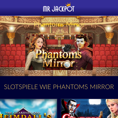
Phantoms Mirror
SLOTSPIELE WIE PHANTOMS MIRROR