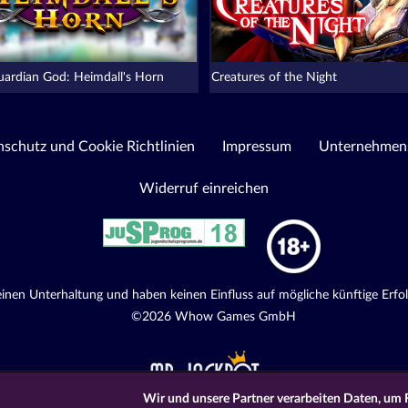
uardian God: Heimdall's Horn
Creatures of the Night
schutz und Cookie Richtlinien
Impressum
Unternehmens
Widerruf einreichen
einen Unterhaltung und haben keinen Einfluss auf mögliche künftige Erfol
©2026 Whow Games GmbH
Wir und unsere Partner verarbeiten Daten, um F