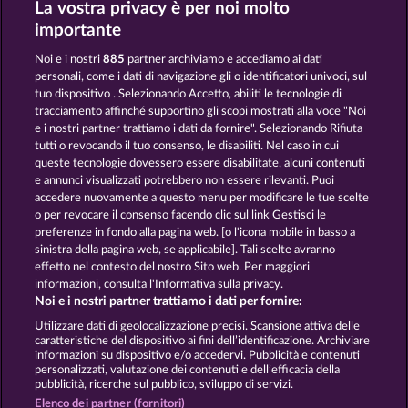
La vostra privacy è per noi molto
Beautiful Nature
Duck Shooter
importante
Noi e i nostri
885
partner archiviamo e accediamo ai dati
personali, come i dati di navigazione gli o identificatori univoci, sul
tuo dispositivo . Selezionando Accetto, abiliti le tecnologie di
tracciamento affinché supportino gli scopi mostrati alla voce "Noi
e i nostri partner trattiamo i dati da fornire". Selezionando Rifiuta
Eggciting Fruits - Hold & Spin
Super Duper Moorhuhn
tutti o revocando il tuo consenso, le disabiliti. Nel caso in cui
queste tecnologie dovessero essere disabilitate, alcuni contenuti
e annunci visualizzati potrebbero non essere rilevanti. Puoi
accedere nuovamente a questo menu per modificare le tue scelte
Termini e condizioni
o per revocare il consenso facendo clic sul link Gestisci le
preferenze in fondo alla pagina web. [o l'icona mobile in basso a
Informativa sulla privacy e cookies
sinistra della pagina web, se applicabile]. Tali scelte avranno
effetto nel contesto del nostro Sito web. Per maggiori
Note legali
Società
FAQ
informazioni, consulta l'Informativa sulla privacy.
Noi e i nostri partner trattiamo i dati per fornire:
Invia richiesta di recesso
Utilizzare dati di geolocalizzazione precisi. Scansione attiva delle
caratteristiche del dispositivo ai fini dell’identificazione. Archiviare
informazioni su dispositivo e/o accedervi. Pubblicità e contenuti
personalizzati, valutazione dei contenuti e dell’efficacia della
pubblicità, ricerche sul pubblico, sviluppo di servizi.
Elenco dei partner (fornitori)