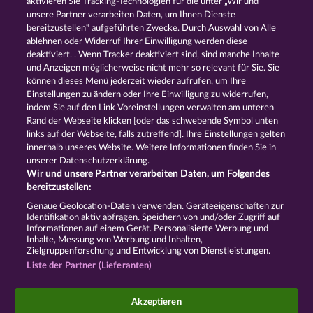
aktivieren Sie Tracking-Technologien für die unter „Wir und
Secret Mission
Western Jack
unsere Partner verarbeiten Daten, um Ihnen Dienste
bereitzustellen“ aufgeführten Zwecke. Durch Auswahl von Alle
ablehnen oder Widerruf Ihrer Einwilligung werden diese
deaktiviert. . Wenn Tracker deaktiviert sind, sind manche Inhalte
und Anzeigen möglicherweise nicht mehr so ​​relevant für Sie. Sie
können dieses Menü jederzeit wieder aufrufen, um Ihre
Einstellungen zu ändern oder Ihre Einwilligung zu widerrufen,
Texas Tycoon
The Griffin
indem Sie auf den Link Voreinstellungen verwalten am unteren
Rand der Webseite klicken [oder das schwebende Symbol unten
links auf der Webseite, falls zutreffend]. Ihre Einstellungen gelten
innerhalb unseres Website. Weitere Informationen finden Sie in
AGB
Datenschutz und Cookie Richtlinien
unserer Datenschutzerklärung.
Wir und unsere Partner verarbeiten Daten, um Folgendes
Impressum
Unternehmensseite
FAQ
bereitzustellen:
Genaue Geolocation-Daten verwenden. Geräteeigenschaften zur
Identifikation aktiv abfragen. Speichern von und/oder Zugriff auf
Widerruf einreichen
Informationen auf einem Gerät. Personalisierte Werbung und
Inhalte, Messung von Werbung und Inhalten,
Zielgruppenforschung und Entwicklung von Dienstleistungen.
Liste der Partner (Lieferanten)
Social Casino Spiele dienen der reinen Unterhaltung
Akzeptieren
und haben keinen Einfluss auf mögliche künftige