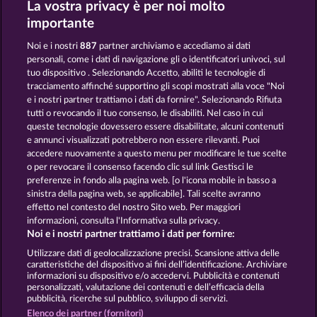
La vostra privacy è per noi molto
Magic Stone
Phantoms Mirror
importante
Noi e i nostri
887
partner archiviamo e accediamo ai dati
personali, come i dati di navigazione gli o identificatori univoci, sul
tuo dispositivo . Selezionando Accetto, abiliti le tecnologie di
tracciamento affinché supportino gli scopi mostrati alla voce "Noi
e i nostri partner trattiamo i dati da fornire". Selezionando Rifiuta
The Guardian God: Heimdall's Horn
Mighty Dragon
tutti o revocando il tuo consenso, le disabiliti. Nel caso in cui
queste tecnologie dovessero essere disabilitate, alcuni contenuti
e annunci visualizzati potrebbero non essere rilevanti. Puoi
accedere nuovamente a questo menu per modificare le tue scelte
Termini e condizioni
o per revocare il consenso facendo clic sul link Gestisci le
preferenze in fondo alla pagina web. [o l'icona mobile in basso a
Informativa sulla privacy e cookies
sinistra della pagina web, se applicabile]. Tali scelte avranno
effetto nel contesto del nostro Sito web. Per maggiori
Note legali
Società
FAQ
informazioni, consulta l'Informativa sulla privacy.
Noi e i nostri partner trattiamo i dati per fornire:
Invia richiesta di recesso
Utilizzare dati di geolocalizzazione precisi. Scansione attiva delle
caratteristiche del dispositivo ai fini dell’identificazione. Archiviare
informazioni su dispositivo e/o accedervi. Pubblicità e contenuti
personalizzati, valutazione dei contenuti e dell’efficacia della
pubblicità, ricerche sul pubblico, sviluppo di servizi.
Elenco dei partner (fornitori)