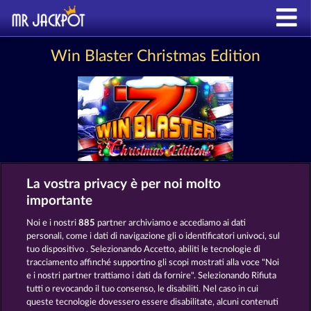
Win Blaster Christmas Edition
La vostra privacy è per noi molto
Termini e condizioni
importante
Informativa sulla privacy e cookies
Noi e i nostri
885
partner archiviamo e accediamo ai dati
personali, come i dati di navigazione gli o identificatori univoci, sul
tuo dispositivo . Selezionando Accetto, abiliti le tecnologie di
Note legali
Società
FAQ
tracciamento affinché supportino gli scopi mostrati alla voce "Noi
e i nostri partner trattiamo i dati da fornire". Selezionando Rifiuta
Invia richiesta di recesso
tutti o revocando il tuo consenso, le disabiliti. Nel caso in cui
queste tecnologie dovessero essere disabilitate, alcuni contenuti