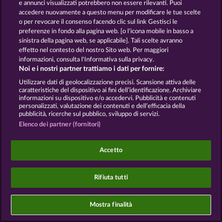
e annunci visualizzati potrebbero non essere rilevanti. Puoi
accedere nuovamente a questo menu per modificare le tue scelte
o per revocare il consenso facendo clic sul link Gestisci le
preferenze in fondo alla pagina web. [o l'icona mobile in basso a
I giochi social da casinò sono volti esclusivamente
sinistra della pagina web, se applicabile]. Tali scelte avranno
all'intrattenimento e non esercitano alcuna
effetto nel contesto del nostro Sito web. Per maggiori
influenza sull’eventuale futuro utilizzo di giochi
informazioni, consulta l'Informativa sulla privacy.
d'azzardo con denaro reale.
Noi e i nostri partner trattiamo i dati per fornire:
©2026 Whow Games GmbH
Utilizzare dati di geolocalizzazione precisi. Scansione attiva delle
caratteristiche del dispositivo ai fini dell’identificazione. Archiviare
informazioni su dispositivo e/o accedervi. Pubblicità e contenuti
personalizzati, valutazione dei contenuti e dell’efficacia della
pubblicità, ricerche sul pubblico, sviluppo di servizi.
Elenco dei partner (fornitori)
Accetto
Rifiuta tutti
Mostra finalità