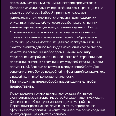
Piggy Kings
Super Duper Moorhuhn
персональным данным, таким как история просмотров в
браузере или уникальным идентификаторам, хранящимся на
вашем устройстве . Выбор Я принимаю позволяет
использовать технологии отслеживания для поддержки
описанных ниже целей, которые обрабатываются нами и
нашими партнерами для предоставления данных. . Выбор
Отклонить все или отзыв вашего согласия отключит их. В
случае отключения трекеров некоторый отображаемый
Eggciting Fruits - Hold & Spin
Simply The Best
контент и реклама могут быть для вас неактуальными. Вы
можете вызвать данное меню для изменения своего выбора
или отзыва согласия в любое время, нажав на ссылку
Управление настройками в нижней части веб-страницы [или
Правила
плавающий значок в левом нижнем углу веб-страницы, если
применимо.]. Ваш выбор вступит в силу в нашей Сайт. Для
Заявление о конфиденциальности и
ознакомления с более подробной информацией ознакомьтесь
политике Cookie
с нашей политикой конфиденциальности.
Мы и наши партнеры обрабатываем данные, чтобы
О компании
Компания
ЧаВо
предоставить:
Использование точных данных геолокации. Активное
Отправить Запрос об Отказе
сканирование характеристик устройства для идентификации.
Хранение и (или) доступ к информации на устройстве.
Персонализированная реклама и контент, определение
эффективности рекламы и контента, аналитические сведения
об аудитории и разработка сервисов.