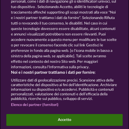
personali, come i dati di navigazione gli o identificatori univoci, sul
tuo dispositivo . Selezionando Accetto, abiliti le tecnologie di
GOLDEN EI OF
FOREVER
tracciamento affinché supportino gli scopi mostrati alla voce "Noi
MOORHUHN
DIAMONDS
e i nostri partner trattiamo i dati da fornire". Selezionando Rifiuta
tutti o revocando il tuo consenso, le disabiliti. Nel caso in cui
Mostra tutti i giochi
queste tecnologie dovessero essere disabilitate, alcuni contenuti
e annunci visualizzati potrebbero non essere rilevanti. Puoi
accedere nuovamente a questo menu per modificare le tue scelte
Termini e condizioni
o per revocare il consenso facendo clic sul link Gestisci le
preferenze in fondo alla pagina web. [o l'icona mobile in basso a
Informativa sulla privacy e cookies
sinistra della pagina web, se applicabile]. Tali scelte avranno
effetto nel contesto del nostro Sito web. Per maggiori
Note legali
Società
FAQ
informazioni, consulta l'Informativa sulla privacy.
Noi e i nostri partner trattiamo i dati per fornire:
Invia richiesta di recesso
Utilizzare dati di geolocalizzazione precisi. Scansione attiva delle
caratteristiche del dispositivo ai fini dell’identificazione. Archiviare
informazioni su dispositivo e/o accedervi. Pubblicità e contenuti
personalizzati, valutazione dei contenuti e dell’efficacia della
pubblicità, ricerche sul pubblico, sviluppo di servizi.
Elenco dei partner (fornitori)
I giochi social da casinò sono volti esclusivamente
all'intrattenimento e non esercitano alcuna
Accetto
influenza sull’eventuale futuro utilizzo di giochi
d'azzardo con denaro reale.