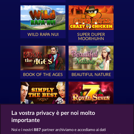
WILD RAPA NUI
SUPER DUPER
MOORHUHN
BOOK OF THE AGES
BEAUTIFUL NATURE
SIMPLY THE BEST
ROYAL SEVEN
La vostra privacy è per noi molto
importante
Noi e i nostri
887
partner archiviamo e accediamo ai dati