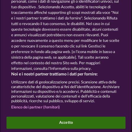
personali, come i dati di navigazione gli o identificatori univoci, sul
tuo dispositivo . Selezionando Accetto, abiliti le tecnologie di
GOLDEN EI OF
FOREVER
tracciamento affinché supportino gli scopi mostrati alla voce "Noi
MOORHUHN
DIAMONDS
e i nostri partner trattiamo i dati da fornire". Selezionando Rifiuta
tutti o revocando il tuo consenso, le disabiliti. Nel caso in cui
Mostra tutti i giochi
queste tecnologie dovessero essere disabilitate, alcuni contenuti
e annunci visualizzati potrebbero non essere rilevanti. Puoi
accedere nuovamente a questo menu per modificare le tue scelte
Termini e condizioni
o per revocare il consenso facendo clic sul link Gestisci le
preferenze in fondo alla pagina web. [o l'icona mobile in basso a
Informativa sulla privacy e cookies
sinistra della pagina web, se applicabile]. Tali scelte avranno
effetto nel contesto del nostro Sito web. Per maggiori
Note legali
Società
FAQ
informazioni, consulta l'Informativa sulla privacy.
Noi e i nostri partner trattiamo i dati per fornire:
Invia richiesta di recesso
Utilizzare dati di geolocalizzazione precisi. Scansione attiva delle
caratteristiche del dispositivo ai fini dell’identificazione. Archiviare
informazioni su dispositivo e/o accedervi. Pubblicità e contenuti
personalizzati, valutazione dei contenuti e dell’efficacia della
pubblicità, ricerche sul pubblico, sviluppo di servizi.
Elenco dei partner (fornitori)
I giochi social da casinò sono volti esclusivamente
all'intrattenimento e non esercitano alcuna
Accetto
influenza sull’eventuale futuro utilizzo di giochi
d'azzardo con denaro reale.