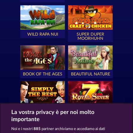
WILD RAPA NUI
SUPER DUPER
MOORHUHN
BOOK OF THE AGES
BEAUTIFUL NATURE
SIMPLY THE BEST
ROYAL SEVEN
La vostra privacy è per noi molto
importante
Noi e i nostri
885
partner archiviamo e accediamo ai dati