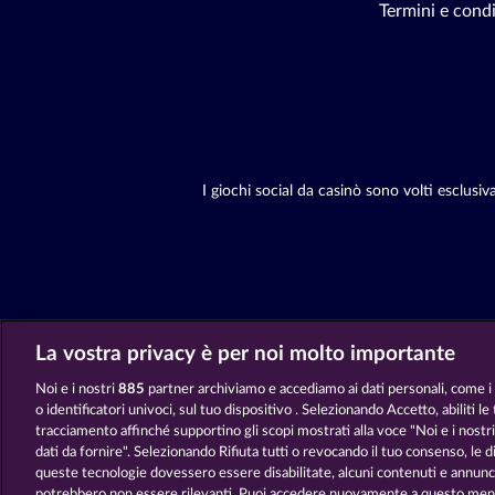
Termini e condi
I giochi social da casinò sono volti esclusi
La vostra privacy è per noi molto importante
Noi e i nostri
885
partner archiviamo e accediamo ai dati personali, come i d
o identificatori univoci, sul tuo dispositivo . Selezionando Accetto, abiliti le
tracciamento affinché supportino gli scopi mostrati alla voce "Noi e i nostri
dati da fornire". Selezionando Rifiuta tutti o revocando il tuo consenso, le dis
queste tecnologie dovessero essere disabilitate, alcuni contenuti e annunci
potrebbero non essere rilevanti. Puoi accedere nuovamente a questo menu