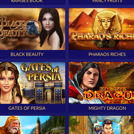
RAMSES BOOK
FANCY FRUITS
BLACK BEAUTY
PHARAOS RICHES
GATES OF PERSIA
MIGHTY DRAGON