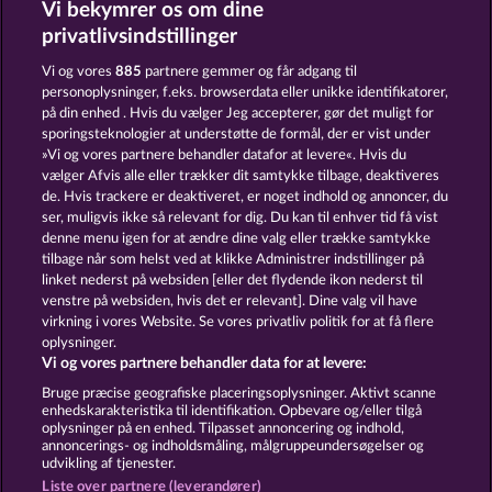
Vi bekymrer os om dine
Night Wolves
Cutie Cat
privatlivsindstillinger
Vi og vores
885
partnere gemmer og får adgang til
personoplysninger, f.eks. browserdata eller unikke identifikatorer,
på din enhed . Hvis du vælger Jeg accepterer, gør det muligt for
sporingsteknologier at understøtte de formål, der er vist under
»Vi og vores partnere behandler datafor at levere«. Hvis du
Wild Rapa Nui
Beautiful Nature
vælger Afvis alle eller trækker dit samtykke tilbage, deaktiveres
de. Hvis trackere er deaktiveret, er noget indhold og annoncer, du
ser, muligvis ikke så relevant for dig. Du kan til enhver tid få vist
denne menu igen for at ændre dine valg eller trække samtykke
Vilkår og betingelser
tilbage når som helst ved at klikke Administrer indstillinger på
linket nederst på websiden [eller det flydende ikon nederst til
Fortroligheds- og cookie-politik
Kontakt
venstre på websiden, hvis det er relevant]. Dine valg vil have
virkning i vores Website. Se vores privatliv politik for at få flere
Virksomhed
FAQ
oplysninger.
Vi og vores partnere behandler data for at levere:
Indsend anmodning om tilbagetrækning
Bruge præcise geografiske placeringsoplysninger. Aktivt scanne
enhedskarakteristika til identifikation. Opbevare og/eller tilgå
oplysninger på en enhed. Tilpasset annoncering og indhold,
annoncerings- og indholdsmåling, målgruppeundersøgelser og
udvikling af tjenester.
Liste over partnere (leverandører)