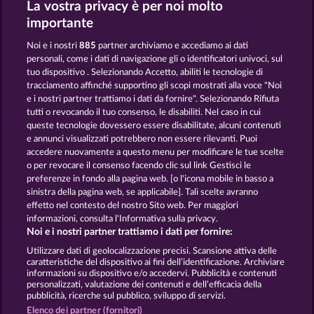
La vostra privacy è per noi molto
Mallorca Wilds
Roman Legion Xtreme
importante
Noi e i nostri
885
partner archiviamo e accediamo ai dati
personali, come i dati di navigazione gli o identificatori univoci, sul
tuo dispositivo . Selezionando Accetto, abiliti le tecnologie di
tracciamento affinché supportino gli scopi mostrati alla voce "Noi
e i nostri partner trattiamo i dati da fornire". Selezionando Rifiuta
King & Queen
Super Piggy Coins
tutti o revocando il tuo consenso, le disabiliti. Nel caso in cui
queste tecnologie dovessero essere disabilitate, alcuni contenuti
e annunci visualizzati potrebbero non essere rilevanti. Puoi
accedere nuovamente a questo menu per modificare le tue scelte
Termini e condizioni
o per revocare il consenso facendo clic sul link Gestisci le
preferenze in fondo alla pagina web. [o l'icona mobile in basso a
Informativa sulla privacy e cookies
sinistra della pagina web, se applicabile]. Tali scelte avranno
effetto nel contesto del nostro Sito web. Per maggiori
Note legali
Società
FAQ
informazioni, consulta l'Informativa sulla privacy.
Noi e i nostri partner trattiamo i dati per fornire:
Invia richiesta di recesso
Utilizzare dati di geolocalizzazione precisi. Scansione attiva delle
caratteristiche del dispositivo ai fini dell’identificazione. Archiviare
informazioni su dispositivo e/o accedervi. Pubblicità e contenuti
personalizzati, valutazione dei contenuti e dell’efficacia della
pubblicità, ricerche sul pubblico, sviluppo di servizi.
Elenco dei partner (fornitori)