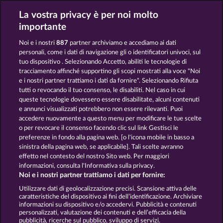
La vostra privacy è per noi molto
The Griffin
The Land of Heroes
importante
Noi e i nostri
887
partner archiviamo e accediamo ai dati
personali, come i dati di navigazione gli o identificatori univoci, sul
tuo dispositivo . Selezionando Accetto, abiliti le tecnologie di
tracciamento affinché supportino gli scopi mostrati alla voce "Noi
e i nostri partner trattiamo i dati da fornire". Selezionando Rifiuta
Valkyries - The Nibelung Legends
Magic Stone
tutti o revocando il tuo consenso, le disabiliti. Nel caso in cui
queste tecnologie dovessero essere disabilitate, alcuni contenuti
e annunci visualizzati potrebbero non essere rilevanti. Puoi
accedere nuovamente a questo menu per modificare le tue scelte
Termini e condizioni
o per revocare il consenso facendo clic sul link Gestisci le
preferenze in fondo alla pagina web. [o l'icona mobile in basso a
Informativa sulla privacy e cookies
sinistra della pagina web, se applicabile]. Tali scelte avranno
effetto nel contesto del nostro Sito web. Per maggiori
Note legali
Società
FAQ
informazioni, consulta l'Informativa sulla privacy.
Noi e i nostri partner trattiamo i dati per fornire:
Invia richiesta di recesso
Utilizzare dati di geolocalizzazione precisi. Scansione attiva delle
caratteristiche del dispositivo ai fini dell’identificazione. Archiviare
informazioni su dispositivo e/o accedervi. Pubblicità e contenuti
personalizzati, valutazione dei contenuti e dell’efficacia della
pubblicità, ricerche sul pubblico, sviluppo di servizi.