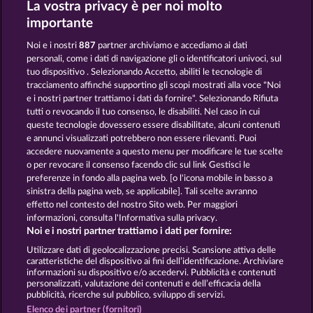
La vostra privacy è per noi molto
Fruits & Wilds 2
7 Supernova Fruits New Limits
importante
Noi e i nostri
887
partner archiviamo e accediamo ai dati
personali, come i dati di navigazione gli o identificatori univoci, sul
tuo dispositivo . Selezionando Accetto, abiliti le tecnologie di
tracciamento affinché supportino gli scopi mostrati alla voce "Noi
e i nostri partner trattiamo i dati da fornire". Selezionando Rifiuta
Blazing Star
Fruits First Diamond Treasures
tutti o revocando il tuo consenso, le disabiliti. Nel caso in cui
queste tecnologie dovessero essere disabilitate, alcuni contenuti
e annunci visualizzati potrebbero non essere rilevanti. Puoi
accedere nuovamente a questo menu per modificare le tue scelte
Termini e condizioni
o per revocare il consenso facendo clic sul link Gestisci le
preferenze in fondo alla pagina web. [o l'icona mobile in basso a
Informativa sulla privacy e cookies
sinistra della pagina web, se applicabile]. Tali scelte avranno
effetto nel contesto del nostro Sito web. Per maggiori
Note legali
Società
FAQ
informazioni, consulta l'Informativa sulla privacy.
Noi e i nostri partner trattiamo i dati per fornire:
Invia richiesta di recesso
Utilizzare dati di geolocalizzazione precisi. Scansione attiva delle
caratteristiche del dispositivo ai fini dell’identificazione. Archiviare
informazioni su dispositivo e/o accedervi. Pubblicità e contenuti
personalizzati, valutazione dei contenuti e dell’efficacia della
pubblicità, ricerche sul pubblico, sviluppo di servizi.
Elenco dei partner (fornitori)