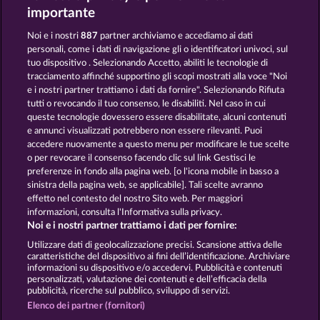
importante
Noi e i nostri
887
partner archiviamo e accediamo ai dati
personali, come i dati di navigazione gli o identificatori univoci, sul
tuo dispositivo . Selezionando Accetto, abiliti le tecnologie di
Piggy Kings
7 Supernova Fruits
tracciamento affinché supportino gli scopi mostrati alla voce "Noi
e i nostri partner trattiamo i dati da fornire". Selezionando Rifiuta
tutti o revocando il tuo consenso, le disabiliti. Nel caso in cui
queste tecnologie dovessero essere disabilitate, alcuni contenuti
e annunci visualizzati potrebbero non essere rilevanti. Puoi
accedere nuovamente a questo menu per modificare le tue scelte
Total Eclipse
40 Sevens
o per revocare il consenso facendo clic sul link Gestisci le
preferenze in fondo alla pagina web. [o l'icona mobile in basso a
sinistra della pagina web, se applicabile]. Tali scelte avranno
effetto nel contesto del nostro Sito web. Per maggiori
informazioni, consulta l'Informativa sulla privacy.
Noi e i nostri partner trattiamo i dati per fornire:
Termini e condizioni
Utilizzare dati di geolocalizzazione precisi. Scansione attiva delle
caratteristiche del dispositivo ai fini dell’identificazione. Archiviare
Informativa sulla privacy e cookies
informazioni su dispositivo e/o accedervi. Pubblicità e contenuti
personalizzati, valutazione dei contenuti e dell’efficacia della
pubblicità, ricerche sul pubblico, sviluppo di servizi.
Note legali
Società
FAQ
Elenco dei partner (fornitori)