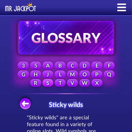
3
5
A
B
C
D
E
F
G
H
J
L
M
O
P
Q
R
S
T
V
W
X
Sticky wilds
"Sticky wilds" are a special
feature found in a variety of
online slots. Wild symbols are