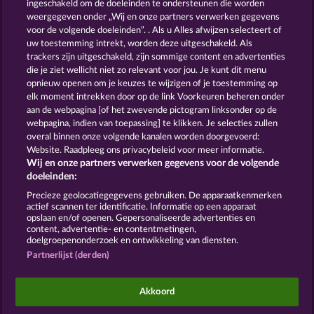
ingeschakeld om de doeleinden te ondersteunen die worden
weergegeven onder „Wij en onze partners verwerken gegevens
GOLDEN EI OF
FOREVER
voor de volgende doeleinden”. . Als u Alles afwijzen selecteert of
MOORHUHN
DIAMONDS
uw toestemming intrekt, worden deze uitgeschakeld. Als
trackers zijn uitgeschakeld, zijn sommige content en advertenties
Toon alle spelletjes
die je ziet wellicht niet zo relevant voor jou. Je kunt dit menu
opnieuw openen om je keuzes te wijzigen of je toestemming op
elk moment intrekken door op de link Voorkeuren beheren onder
Algemene voorwaarden
aan de webpagina [of het zwevende pictogram linksonder op de
webpagina, indien van toepassing] te klikken. Je selecties zullen
Privacy- en cookieverklaring
Colofon
overal binnen onze volgende kanalen worden doorgevoerd:
Website. Raadpleeg ons privacybeleid voor meer informatie.
Wij en onze partners verwerken gegevens voor de volgende
Bedrijf
FAQ
doeleinden:
Terugbetalingsverzoek indienen
Precieze geolocatiegegevens gebruiken. De apparaatkenmerken
actief scannen ter identificatie. Informatie op een apparaat
opslaan en/of openen. Gepersonaliseerde advertenties en
content, advertentie- en contentmetingen,
doelgroepenonderzoek en ontwikkeling van diensten.
Partnerlijst (derden)
Sociale casino games zijn enkel bedoeld voor
entertainment en hebben absoluut geen enkele
Akkoord
invloed op mogelijk toekomstig succes in het
gokken met echt geld.