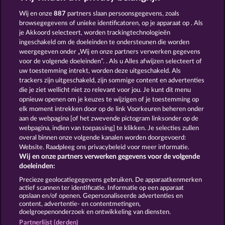
Roman Legion Xtreme
Fort Brave
Wij en onze
887
partners slaan persoonsgegevens, zoals
browsegegevens of unieke identificatoren, op je apparaat op . Als
je Akkoord selecteert, worden trackingtechnologieën
ingeschakeld om de doeleinden te ondersteunen die worden
weergegeven onder „Wij en onze partners verwerken gegevens
voor de volgende doeleinden”. . Als u Alles afwijzen selecteert of
uw toestemming intrekt, worden deze uitgeschakeld. Als
Robin & his girl
The Griffin
trackers zijn uitgeschakeld, zijn sommige content en advertenties
die je ziet wellicht niet zo relevant voor jou. Je kunt dit menu
opnieuw openen om je keuzes te wijzigen of je toestemming op
elk moment intrekken door op de link Voorkeuren beheren onder
Algemene voorwaarden
aan de webpagina [of het zwevende pictogram linksonder op de
webpagina, indien van toepassing] te klikken. Je selecties zullen
Privacy- en cookieverklaring
Colofon
overal binnen onze volgende kanalen worden doorgevoerd:
Website. Raadpleeg ons privacybeleid voor meer informatie.
Wij en onze partners verwerken gegevens voor de volgende
Bedrijf
FAQ
doeleinden:
Terugbetalingsverzoek indienen
Precieze geolocatiegegevens gebruiken. De apparaatkenmerken
actief scannen ter identificatie. Informatie op een apparaat
opslaan en/of openen. Gepersonaliseerde advertenties en
content, advertentie- en contentmetingen,
doelgroepenonderzoek en ontwikkeling van diensten.
Partnerlijst (derden)