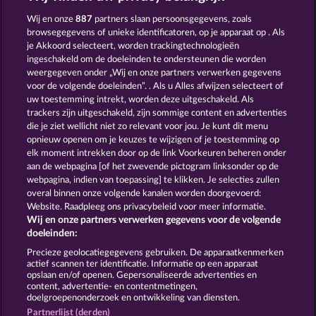
Gates Of Ishtar
The Guardian God: Heimdall's Horn
Wij en onze
887
partners slaan persoonsgegevens, zoals
browsegegevens of unieke identificatoren, op je apparaat op . Als
je Akkoord selecteert, worden trackingtechnologieën
ingeschakeld om de doeleinden te ondersteunen die worden
weergegeven onder „Wij en onze partners verwerken gegevens
voor de volgende doeleinden”. . Als u Alles afwijzen selecteert of
uw toestemming intrekt, worden deze uitgeschakeld. Als
Mighty Dragon
Crystal Ball
trackers zijn uitgeschakeld, zijn sommige content en advertenties
die je ziet wellicht niet zo relevant voor jou. Je kunt dit menu
opnieuw openen om je keuzes te wijzigen of je toestemming op
elk moment intrekken door op de link Voorkeuren beheren onder
Algemene voorwaarden
aan de webpagina [of het zwevende pictogram linksonder op de
webpagina, indien van toepassing] te klikken. Je selecties zullen
Privacy- en cookieverklaring
Colofon
overal binnen onze volgende kanalen worden doorgevoerd:
Website. Raadpleeg ons privacybeleid voor meer informatie.
Wij en onze partners verwerken gegevens voor de volgende
Bedrijf
FAQ
doeleinden:
Terugbetalingsverzoek indienen
Precieze geolocatiegegevens gebruiken. De apparaatkenmerken
actief scannen ter identificatie. Informatie op een apparaat
opslaan en/of openen. Gepersonaliseerde advertenties en
content, advertentie- en contentmetingen,
doelgroepenonderzoek en ontwikkeling van diensten.
Partnerlijst (derden)