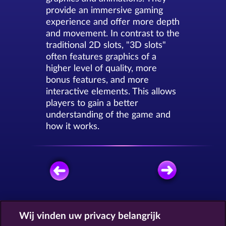
provide an immersive gaming
experience and offer more depth
and movement. In contrast to the
traditional 2D slots, "3D slots"
often features graphics of a
higher level of quality, more
bonus features, and more
interactive elements. This allows
players to gain a better
understanding of the game and
how it works.
GRATIS SPELEN
Wij vinden uw privacy belangrijk