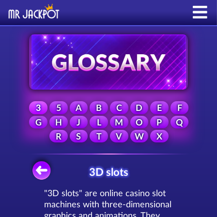
3
5
A
B
C
D
E
F
G
H
J
L
M
O
P
Q
R
S
T
V
W
X
3D slots
"3D slots" are online casino slot
machines with three-dimensional
graphics and animations. They