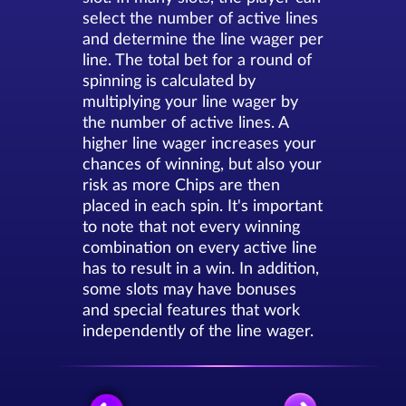
select the number of active lines
and determine the line wager per
line. The total bet for a round of
spinning is calculated by
multiplying your line wager by
the number of active lines. A
higher line wager increases your
chances of winning, but also your
risk as more Chips are then
placed in each spin. It's important
to note that not every winning
combination on every active line
has to result in a win. In addition,
some slots may have bonuses
and special features that work
independently of the line wager.