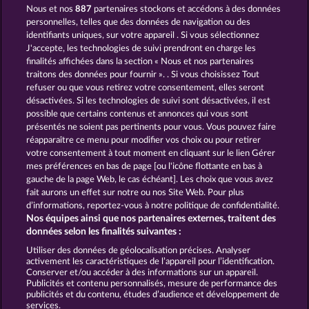
Nous et nos
887
partenaires stockons et accédons à des données
Demi Gods V
Poseidon's Rising
personnelles, telles que des données de navigation ou des
identifiants uniques, sur votre appareil . Si vous sélectionnez
J'accepte, les technologies de suivi prendront en charge les
finalités affichées dans la section « Nous et nos partenaires
traitons des données pour fournir ». . Si vous choisissez Tout
refuser ou que vous retirez votre consentement, elles seront
désactivées. Si les technologies de suivi sont désactivées, il est
possible que certains contenus et annonces qui vous sont
Demi Gods IV - The Golden Era
Gates Of Ishtar
présentés ne soient pas pertinents pour vous. Vous pouvez faire
réapparaître ce menu pour modifier vos choix ou pour retirer
votre consentement à tout moment en cliquant sur le lien Gérer
mes préférences en bas de page [ou l'icône flottante en bas à
CGU
gauche de la page Web, le cas échéant]. Les choix que vous avez
fait aurons un effet sur notre ou nos Site Web. Pour plus
Politique de confidentialité et de cookies
d’informations, reportez-vous à notre politique de confidentialité.
Nos équipes ainsi que nos partenaires externes, traitent des
Mentions légales
Société
FAQ
données selon les finalités suivantes :
Utiliser des données de géolocalisation précises. Analyser
Envoyer la demande de rétractation
activement les caractéristiques de l’appareil pour l’identification.
Conserver et/ou accéder à des informations sur un appareil.
Publicités et contenu personnalisés, mesure de performance des
publicités et du contenu, études d’audience et développement de
services.