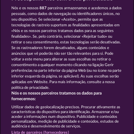
Super Duper Cherry
Fruits & Wilds 2
Nós e os nossos
887
parceiros armazenamos e acedemos a dados
pessoais, como dados de navegação ou identificadores únicos, no
seu dispositivo. Se selecionar «Aceito», permite que as
tecnologias de rastreio suportem as finalidades apresentadas em
«Nós e os nossos parceiros tratamos dados para as seguintes
finalidades». Se, pelo contrário, selecionar «Rejeitar tudo» ou
retirar o seu consentimento, estas tecnologias serão desativadas.
Tower of Power
Back to the Fruits RoAR
Se os rastreadores forem desativados, alguns conteúdos e
anúncios que vê poderão não ser tão relevantes para si. Pode
voltar a este menu para alterar as suas escolhas ou retirar o
consentimento a qualquer momento clicando na ligação Gerir
Termos e Condições
preferências na parte inferior da página Web (ou no ícone na parte
inferior esquerda da página, se aplicável). As suas escolhas serão
Declaração de Privacidade e Cookies
Marca
aplicadas em Website. Para mais informação, consulte a nossa
política de privacidade.
Nós e os nossos parceiros tratamos os dados para
Empresa
Perguntas frequentes
fornecermos:
Enviar pedido de rescisão
Utilizar dados de geolocalização precisos. Procurar ativamente as
características do dispositivo para identificação. Armazenar e/ou
aceder a informações num dispositivo. Publicidade e conteúdos
personalizados, medição de publicidade e conteúdos, estudos de
audiência e desenvolvimento de serviços.
Lista de parceiros (fornecedores)