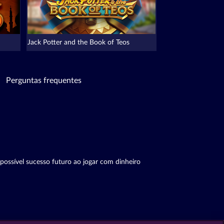
Jack Potter and the Book of Teos
Perguntas frequentes
possível sucesso futuro ao jogar com dinheiro