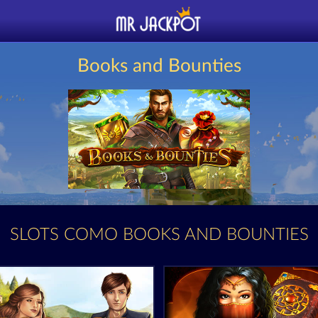
Books and Bounties
SLOTS COMO BOOKS AND BOUNTIES