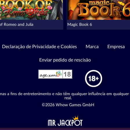
of Romeo and Julia
Magic Book 6
Declaração de Privacidade e Cookies
Marca
Empresa
Enviar pedido de rescisão
nas a fins de entretenimento e não têm qualquer influência em qualquer 
real.
©2026 Whow Games GmbH