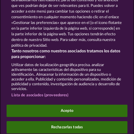
deshabilitan los rastreadores, parte del contenido y los anuncios
que ves podrían dejar de ser relevantes para ti. Puedes volver a
Sticky Diamonds
Maaax Diamonds
acceder a este menú para cambiar tus opciones o retirar el
consentimiento en cualquier momento haciendo clic en el enlace
«Gestionar las preferencias» que aparece en el [o el ícono flotante
en la parte inferior izquierda de la página web, si corresponde] en
Términos y condiciones
la parte inferior de la página web. Tus opciones tendrán efecto
dentro de nuestro Sitio web. Para saber más, consulta nuestra
Declaración de privacidad y de cookies
política de privacidad.
Tanto nosotros como nuestros asociados tratamos los datos
Aviso Legal
Empresa
FAQ
para proporcionar:
Utilizar datos de localización geográfica precisa. analizar
Enviar solicitud de desistimiento
activamente las características del dispositivo para su
identificación.. Almacenar la información de un dispositivo o
acceder a ella. Publicidad y contenido personalizados, medición de
publicidad y contenido, investigación de audiencia y desarrollo de
servicios.
Lista de asociados (proveedores)
Los juegos de casino social están pensados
exclusivamente para el ocio y no influyen en la
Acepto
posibilidad de tener éxito posteriormente en el
juego con dinero real.
©2026 Whow Games GmbH
Rechazarlas todas