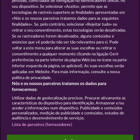
pessoais, como dados de navegação ou identificadores únicos, no
seu dispositivo. Se selecionar «Aceito», permite que as
tecnologias de rastreio suportem as finalidades apresentadas em
«Nós e os nossos parceiros tratamos dados para as seguintes
GOLDEN EI OF
FOREVER
finalidades». Se, pelo contrário, selecionar «Rejeitar tudo» ou
MOORHUHN
DIAMONDS
retirar o seu consentimento, estas tecnologias serão desativadas.
Se os rastreadores forem desativados, alguns conteúdos e
Mostrar todos os jogos
anúncios que vê poderão não ser tão relevantes para si. Pode
voltar a este menu para alterar as suas escolhas ou retirar o
consentimento a qualquer momento clicando na ligação Gerir
Termos e Condições
preferências na parte inferior da página Web (ou no ícone na parte
inferior esquerda da página, se aplicável). As suas escolhas serão
Declaração de Privacidade e Cookies
Marca
aplicadas em Website. Para mais informação, consulte a nossa
política de privacidade.
Nós e os nossos parceiros tratamos os dados para
Empresa
Perguntas frequentes
fornecermos:
Enviar pedido de rescisão
Utilizar dados de geolocalização precisos. Procurar ativamente as
características do dispositivo para identificação. Armazenar e/ou
aceder a informações num dispositivo. Publicidade e conteúdos
personalizados, medição de publicidade e conteúdos, estudos de
audiência e desenvolvimento de serviços.
Lista de parceiros (fornecedores)
Os jogos do Casino social destinam-se apenas a fins