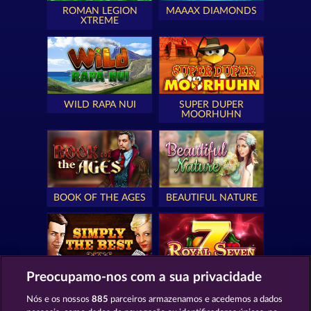
ROMAN LEGION
MAAAX DIAMONDS
XTREME
WILD RAPA NUI
SUPER DUPER
MOORHUHN
BOOK OF THE AGES
BEAUTIFUL NATURE
Preocupamo-nos com a sua privacidade
SIMPLY THE BEST
ROYAL SEVEN
Nós e os nossos
885
parceiros armazenamos e acedemos a dados