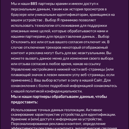
Мы и наши
885
партнеры храним и имеем доступ к
Maaax Diamonds
Explodiac RHFP
персональным данным, таким как история просмотров в
браузере или уникальным идентификаторам, хранящимся на
вашем устройстве . Выбор Я принимаю позволяет
использовать технологии отслеживания для поддержки
описанных ниже целей, которые обрабатываются нами и
нашими партнерами для предоставления данных. . Выбор
Отклонить все или отзыв вашего согласия отключит их. В
случае отключения трекеров некоторый отображаемый
Wild Rubies
Mighty 40
контент и реклама могут быть для вас неактуальными. Вы
можете вызвать данное меню для изменения своего выбора
или отзыва согласия в любое время, нажав на ссылку
Управление настройками в нижней части веб-страницы [или
Правила
плавающий значок в левом нижнем углу веб-страницы, если
применимо.]. Ваш выбор вступит в силу в нашей Сайт. Для
Заявление о конфиденциальности и
ознакомления с более подробной информацией ознакомьтесь
политике Cookie
с нашей политикой конфиденциальности.
Мы и наши партнеры обрабатываем данные, чтобы
О компании
Компания
ЧаВо
предоставить:
Использование точных данных геолокации. Активное
Отправить Запрос об Отказе
сканирование характеристик устройства для идентификации.
Хранение и (или) доступ к информации на устройстве.
Персонализированная реклама и контент, определение
эффективности рекламы и контента, аналитические сведения