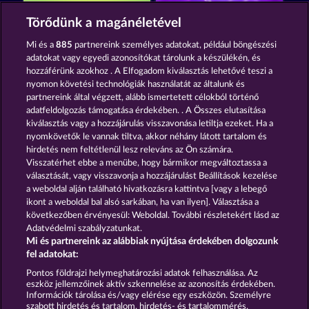
Fruits First Diamond Treasures
Sticky Diamonds
Törődünk a magánéletével
Mi és a
885
partnereink személyes adatokat, például böngészési
adatokat vagy egyedi azonosítókat tárolunk a készülékén, és
hozzáférünk azokhoz . A Elfogadom kiválasztás lehetővé teszi a
nyomon követési technológiák használatát az általunk és
partnereink által végzett, alább ismertetett célokból történő
adatfeldolgozás támogatása érdekében. . A Összes elutasítása
7 Supernova Fruits
Fruit Mania RHFP
kiválasztás vagy a hozzájárulás visszavonása letiltja ezeket. Ha a
nyomkövetők le vannak tiltva, akkor néhány látott tartalom és
hirdetés nem feltétlenül lesz releváns az Ön számára.
Visszatérhet ebbe a menübe, hogy bármikor megváltoztassa a
Részvételi feltételek
választását, vagy visszavonja a hozzájárulást Beállítások kezelése
a weboldal alján található hivatkozásra kattintva [vagy a lebegő
Adatvédelmi és cookie-nyilatkozat
ikont a weboldal bal alsó sarkában, ha van ilyen]. Választása a
következőben érvényesül: Weboldal. További részletekért lásd az
Adatvédelmi szabályzatunkat.
Impresszum
A cég
GYIK
Mi és partnereink az alábbiak nyújtása érdekében dolgozunk
fel adatokat:
Visszavonási kérelem benyújtása
Pontos földrajzi helymeghatározási adatok felhasználása. Az
eszköz jellemzőinek aktív szkennelése az azonosítás érdekében.
Információk tárolása és/vagy elérése egy eszközön. Személyre
szabott hirdetés és tartalom, hirdetés- és tartalommérés,